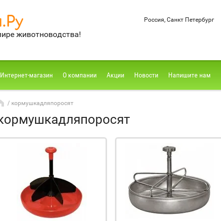
.Ру
Россия, Санкт Петербург
мире животноводства!
Интернет-магазин
О компании
Акции
Новости
Напишите нам
/ кормушкадляпоросят
кормушкадляпоросят