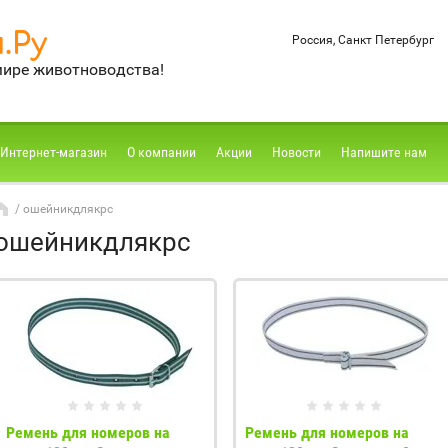
.Ру
Россия, Санкт Петербург
мире животноводства!
Интернет-магазин
О компании
Акции
Новости
Напишите нам
/ ошейникдлякрс
ошейникдлякрс
Ремень для номеров на
Ремень для номеров на